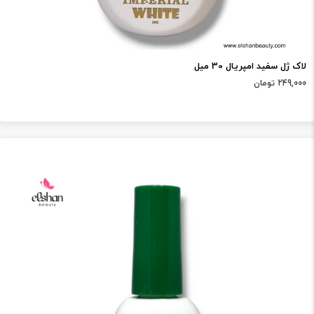
لاک ژل سفید امپریال 30 میل
249,000 تومان