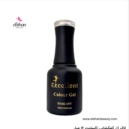
لاک ژل کهکشانی اکسلنت 16 میل